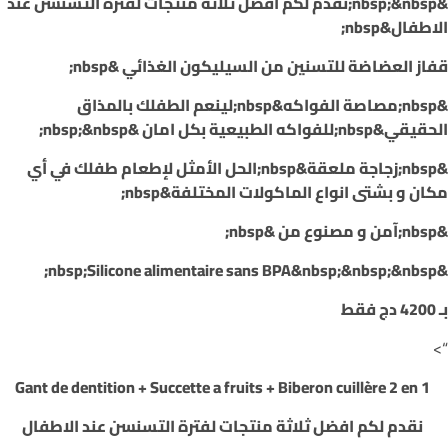
&nbsp;
&nbsp;
نقدم لكم افضل ثلاثة منتجات لفترة التسنسن عند
الاطفال&nbsp;
قفاز العضاضة للتسنين من السيليكون الغذائي &nbsp;
&nbsp;مصاصة الفواكه&nbsp;
لينعم الطفلك بالمذاق
الحقيقي
&nbsp;للفواكه الطبيعية بكل امان &nbsp;&nbsp;
&nbsp;زجاجة ملعقة
&nbsp;الحل الأمثل لإطعام طفلك في أي
مكان و بشتى انواع الماكولات المختلفة&nbsp;
&nbsp;
آمن و مصنوع من
&nbsp;
&nbsp;
&nbsp;Silicone alimentaire sans BPA&nbsp;&nbsp;
بـ 4200 دج فقط
“>
a fruits +
Biberon cuillère 2 en 1
Gant de dentition + Succette
نقدم لكم افضل ثلاثة منتجات لفترة التسنسن عند الاطفال