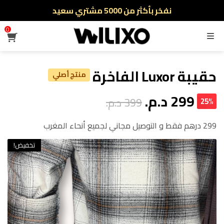
أطلب الآن والدفع فقط عند استلام المنتج
0
القائمة
حقيبة Luxor الفاخرة
منتج أصلي
299 د.م.
399 د.م.
25%
299 درهم فقط و التوصيل مجاني لجميع أنحاء المغرب
تخفيض!