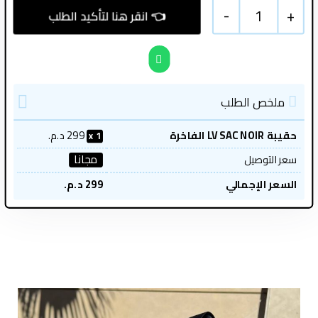
-
1
+
ملخص الطلب
حقيبة LV SAC NOIR الفاخرة
299
د.م.
1
مجانا
سعر التوصيل
السعر الإجمالي
299
د.م.