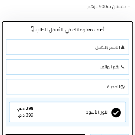
– حقيبتان ب500 درهم
أضف معلوماتك في الأسفل للطلب 👇
299
د.م.
اللون الأسود
399
د.م.