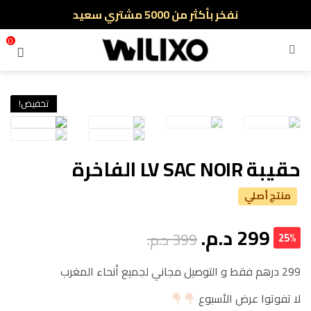
نفخر بأكثر من 5000 مشتري سعيد
أطلب الآن والدفع فقط عند استلام المنتج
0
القائمة
تخفيض!
حقيبة LV SAC NOIR الفاخرة
منتج أصلي
299
د.م.
399
د.م.
25%
299 درهم فقط و التوصيل مجاني لجميع أنحاء المغرب
لا تفوتوا عرض الأسبوع