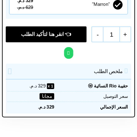
329
د.م.
"Marron"
629
د.م.
-
1
+
ملخص الطلب
حقيبة Rio النسائية ⓦ
329
د.م.
1
مجانا
سعر التوصيل
السعر الإجمالي
329
د.م.