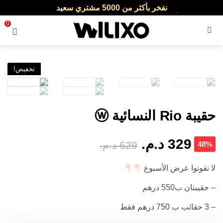
نفخر بأكثر من 5000 مشتري سعيد
أطلب الآن والدفع فقط عند استلام المنتج
0
القائمة
تخفيض!
حقيبة Rio النسائية ⓦ
329
د.م.
629
د.م.
48%
لا تفوتوا عرض الأسبوع
– حقيبتان ب550 درهم
– 3 حقائب ب 750 درهم فقط