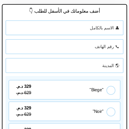
أضف معلوماتك في الأسفل للطلب 👇
329
د.م.
"Biege"
629
د.م.
329
د.م.
"Noir"
629
د.م.