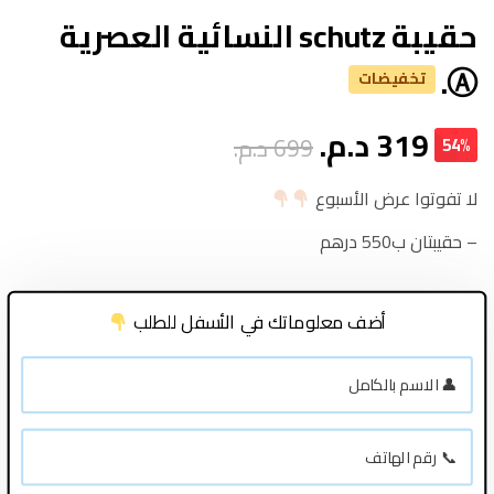
حقيبة schutz النسائية العصرية
Ⓐ.
تخفيضات
319
د.م.
699
د.م.
54%
لا تفوتوا عرض الأسبوع
– حقيبتان ب550 درهم
أضف معلوماتك في الأسفل للطلب