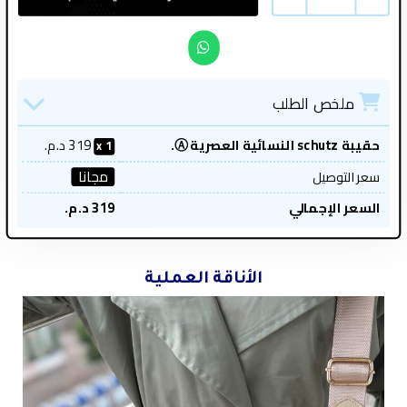
ملخص الطلب
حقيبة schutz النسائية العصرية Ⓐ.
319
د.م.
1
مجانا
سعر التوصيل
السعر الإجمالي
319
د.م.
الأناقة العملية