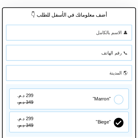
أضف معلوماتك في الأسفل للطلب 👇
299 د.م.
"Marron"
349 د.م.
299 د.م.
"Biege"
349 د.م.