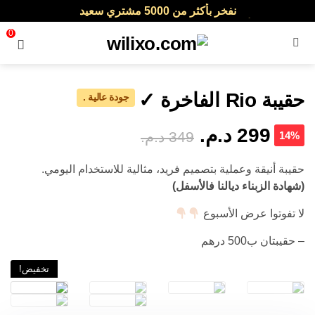
نفخر بأكثر من 5000 مشتري سعيد
أطلب الآن والدفع فقط عند استلام المنتج
0
القائمة
حقيبة Rio الفاخرة ✓
جودة عالية .
299 د.م.
349 د.م.
14%
حقيبة أنيقة وعملية بتصميم فريد، مثالية للاستخدام اليومي.
(شهادة الزبناء ديالنا فالأسفل)
لا تفوتوا عرض الأسبوع
– حقيبتان ب500 درهم
تخفيض!