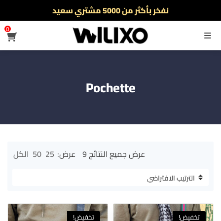
نفخر بأكثر من 5000 مشتري سعيد
أطلب الآن والدفع فقط عند استلام المنتج
0
القائمة
Pochette
عرض جميع النتائج 9
عرض:
25
50
الكل
تخفيض!
تخفيض!