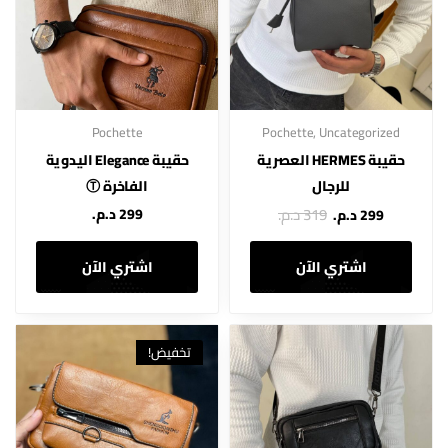
Pochette
Pochette
,
Uncategorized
حقيبة HERMES العصرية
حقيبة Elegance اليدوية
للرجال
الفاخرة Ⓣ
319 د.م.
299 د.م.
299 د.م.
اشتري الآن
اشتري الآن
تخفيض!