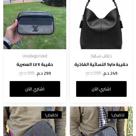
حقائب نسائية
Uncategorized
حقيبة Syla النسائية الفاخرة
حقيبة LV X العصرية
299
د.م.
399
د.م.
249
د.م.
299
د.م.
اشتري الآن
اشتري الآن
تخفيض!
تخفيض!