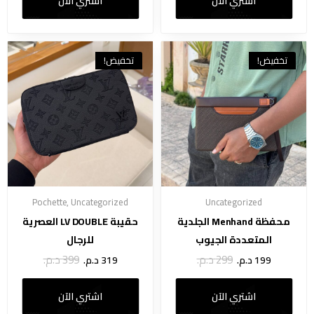
اشتري الآن
اشتري الآن
تخفيض!
تخفيض!
Pochette
,
Uncategorized
Uncategorized
محفظة Menhand الجلدية
حقيبة LV DOUBLE العصرية
المتعددة الجيوب
للرجال
299
د.م.
399
د.م.
199
د.م.
319
د.م.
اشتري الآن
اشتري الآن