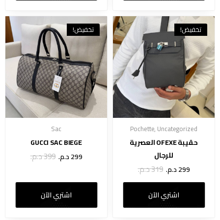
تخفيض!
تخفيض!
Sac
Pochette
,
Uncategorized
حقيبة OFEXE العصرية
GUCCI SAC BIEGE
للرجال
399
د.م.
299
د.م.
319
د.م.
299
د.م.
اشتري الآن
اشتري الآن