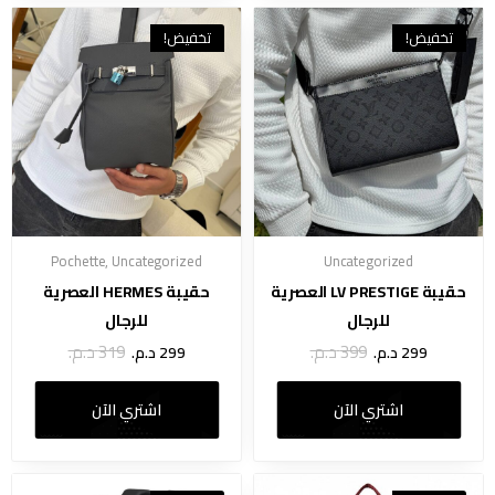
تخفيض!
تخفيض!
Pochette
,
Uncategorized
Uncategorized
حقيبة LV PRESTIGE العصرية
حقيبة HERMES العصرية
للرجال
للرجال
399
د.م.
319
د.م.
299
د.م.
299
د.م.
اشتري الآن
اشتري الآن