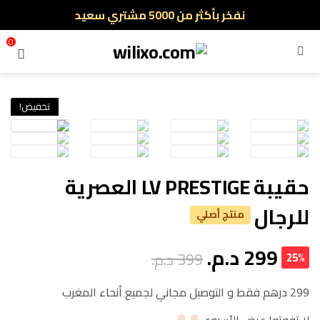
نفخر بأكثر من 5000 مشتري سعيد
أطلب الآن والدفع فقط عند استلام المنتج
0
القائمة
تخفيض!
حقيبة LV PRESTIGE العصرية
للرجال
منتج أصلي
299
د.م.
399
د.م.
25%
299 درهم فقط و التوصيل مجاني لجميع أنحاء المغرب