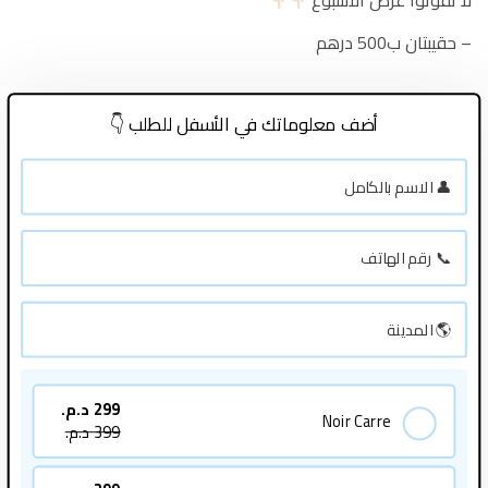
لا تفوتوا عرض الأسبوع
– حقيبتان ب500 درهم
أضف معلوماتك في الأسفل للطلب 👇
299
د.م.
Noir Carre
399
د.م.