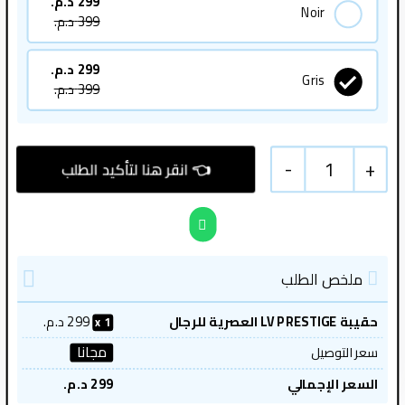
299
د.م.
Noir
399
د.م.
299
د.م.
Gris
399
د.م.
-
1
+
ملخص الطلب
حقيبة LV PRESTIGE العصرية للرجال
299
د.م.
1
مجانا
سعر التوصيل
السعر الإجمالي
299
د.م.