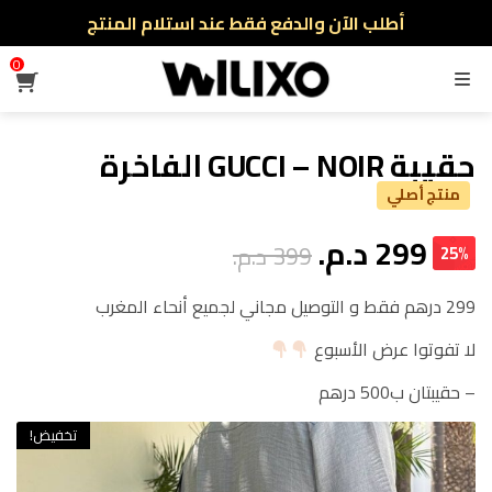
أطلب الآن والدفع فقط عند استلام المنتج
توصيل سريع لجميع الولايات
0
القائمة
نفخر بأكثر من 5000 مشتري سعيد
أطلب الآن والدفع فقط عند استلام المنتج
حقيبة GUCCI – NOIR الفاخرة
منتج أصلي
299
د.م.
399
د.م.
25%
299 درهم فقط و التوصيل مجاني لجميع أنحاء المغرب
لا تفوتوا عرض الأسبوع
– حقيبتان ب500 درهم
تخفيض!