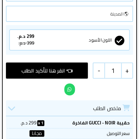
299
د.م.
اللون الأسود
399
د.م.
-
1
+
ملخص الطلب
حقيبة GUCCI - NOIR الفاخرة
299
د.م.
1
مجانا
سعر التوصيل