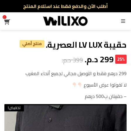
أطلب الآن والدفع فقط عند استلام المنتج
توصيل سريع لجميع الولايات
0
نفخر بأكثر من 5000 مشتري سعيد
القائمة
أطلب الآن والدفع فقط عند استلام المنتج
حقيبة LV LUX العصرية.
منتج أصلي
299
د.م.
399
د.م.
25%
299 درهم فقط و التوصيل مجاني لجميع أنحاء المغرب
لا تفوتوا عرض الأسبوع
– حقيبتان ب500 درهم
تخفيض!