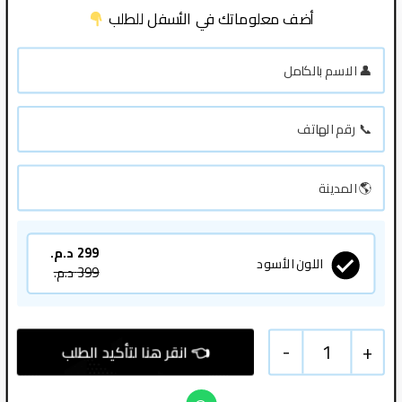
أضف معلوماتك في الأسفل للطلب
299
د.م.
اللون الأسود
399
د.م.
-
1
+