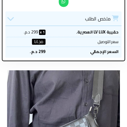
ملخص الطلب
حقيبة LV LUX العصرية.
299
د.م.
1
مجانا
سعر التوصيل
السعر الإجمالي
299
د.م.