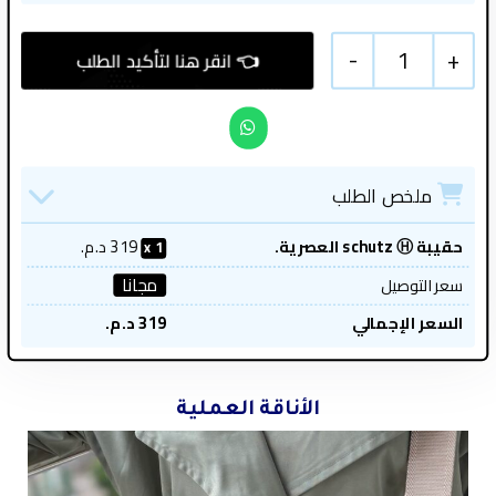
-
1
+
ملخص الطلب
حقيبة schutz Ⓗ العصرية.
319
د.م.
1
مجانا
سعر التوصيل
السعر الإجمالي
319
د.م.
الأناقة العملية