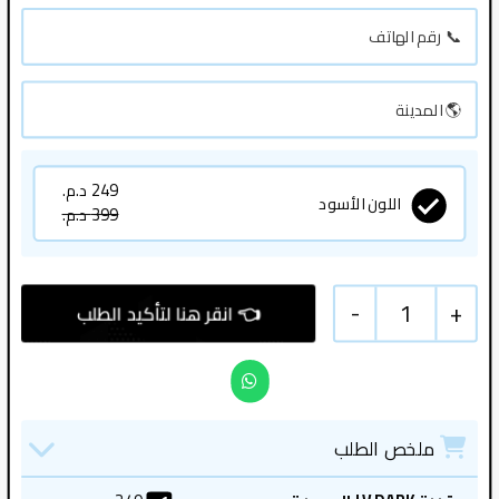
249 د.م.
اللون الأسود
399 د.م.
-
1
+
ملخص الطلب