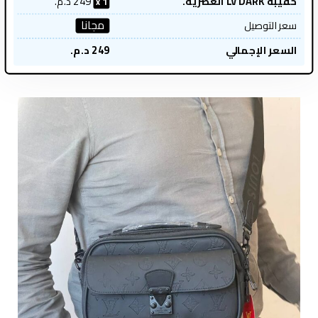
حقيبة LV DARK العصرية.
249
د.م.
1
مجانا
سعر التوصيل
السعر الإجمالي
249
د.م.