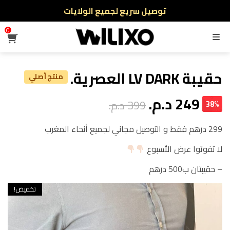
توصيل سريع لجميع الولايات
نفخر بأكثر من 5000 مشتري سعيد
0
القائمة
أطلب الآن والدفع فقط عند استلام المنتج
حقيبة LV DARK العصرية.
منتج أصلي
249 د.م.
399 د.م.
38%
299 درهم فقط و التوصيل مجاني لجميع أنحاء المغرب
لا تفوتوا عرض الأسبوع
– حقيبتان ب500 درهم
تخفيض!